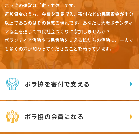
ボラ協の運営は「市民主体」です。
運営資金のうち、会費や事業収入、
寄付などの民間資金が半分
以上であるのはその意志の現れです。
あなたも大阪ボランティ
ア協会を通じて市民社会づくりに参加しませんか？
ボランティア活動や市民活動を支える私たちの活動に、一人で
も多くの方が加わってくださることを願っています。
ボラ協を寄付で支える
ボラ協の会員になる