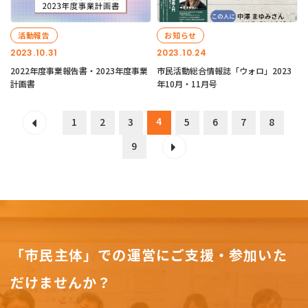
活動報告
お知らせ
2023.10.31
2023.10.24
2022年度事業報告書・2023年度事業
市民活動総合情報誌「ウォロ」2023
計画書
年10月・11月号
4
1
2
3
5
6
7
8
9
「市民主体」での運営にご支援・参加いた
だけませんか？