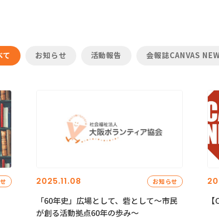
べて
お知らせ
活動報告
会報誌CANVAS NE
2025.11.08
20
らせ
お知らせ
「60年史」広場として、砦として～市民
【C
が創る活動拠点60年の歩み～