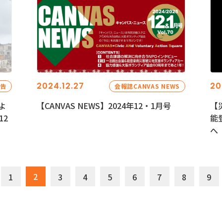
2024.12.27
20
報告
会報誌CANVAS NEWS
よ
【CANVAS NEWS】2024年12・1月号
【
12
能
へ
2
1
3
4
5
6
7
8
9