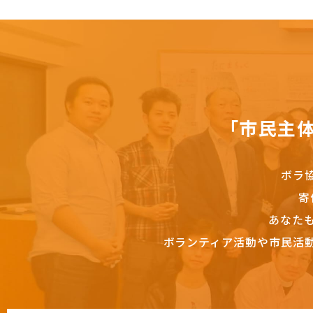
「市民主
ボラ
寄
あなた
ボランティア活動や市民活