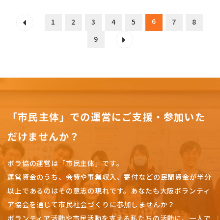
6
1
2
3
4
5
7
8
9
「市民主体」での運営にご支援・参加いた
だけませんか？
ボラ協の運営は「市民主体」です。
運営資金のうち、会費や事業収入、
寄付などの民間資金が半分
以上であるのはその意志の現れです。
あなたも大阪ボランティ
ア協会を通じて市民社会づくりに参加しませんか？
ボランティア活動や市民活動を支える私たちの活動に、一人で