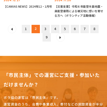
2024.12.27
2024.11.20
【CANVAS NEWS】2024年12・1月号
【災害支援】令和６年能登半島地震・
奥能登豪雨による被災地に想いを寄せ
る方へ（ボランティア活動情報）
2
1
3
4
5
6
7
8
9
「市民主体」での運営にご支援・参加いた
だけませんか？
ボラ協の運営は「市民主体」です。
運営資金のうち、会費や事業収入、
寄付などの民間資金が半分