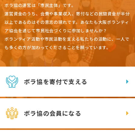
ボラ協の運営は「市民主体」です。
運営資金のうち、会費や事業収入、
寄付などの民間資金が半分
以上であるのはその意志の現れです。
あなたも大阪ボランティ
ア協会を通じて市民社会づくりに参加しませんか？
ボランティア活動や市民活動を支える私たちの活動に、一人で
も多くの方が加わってくださることを願っています。
ボラ協を寄付で支える
ボラ協の会員になる