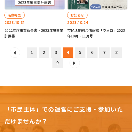
活動報告
お知らせ
2023.10.31
2023.10.24
2022年度事業報告書・2023年度事業
市民活動総合情報誌「ウォロ」2023
計画書
年10月・11月号
4
1
2
3
5
6
7
8
9
「市民主体」での運営にご支援・参加いた
だけませんか？