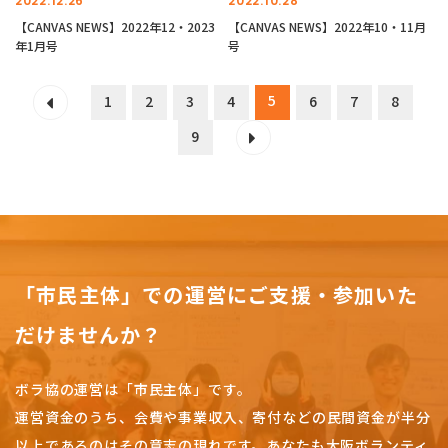
2022.12.26
2022.10.28
【CANVAS NEWS】2022年12・2023
【CANVAS NEWS】2022年10・11月
年1月号
号
5
1
2
3
4
6
7
8
9
「市民主体」での運営にご支援・参加いた
だけませんか？
ボラ協の運営は「市民主体」です。
運営資金のうち、会費や事業収入、
寄付などの民間資金が半分
以上であるのはその意志の現れです。
あなたも大阪ボランティ