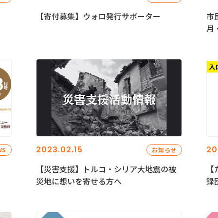
【寄付募集】ウォロ発行サポーター
市
月
2023.02.15
20
WS
お知らせ
【災害支援】トルコ・シリア大地震の被
【
災地に想いを寄せる方へ
録