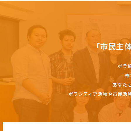
「市民主
ボラ
寄
あなた
ボランティア活動や市民活