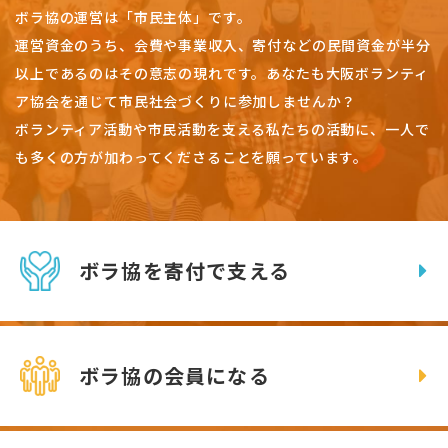
ボラ協の運営は「市民主体」です。
運営資金のうち、会費や事業収入、
寄付などの民間資金が半分
以上であるのはその意志の現れです。
あなたも大阪ボランティ
ア協会を通じて市民社会づくりに参加しませんか？
ボランティア活動や市民活動を支える私たちの活動に、一人で
も多くの方が加わってくださることを願っています。
ボラ協を寄付で支える
ボラ協の会員になる