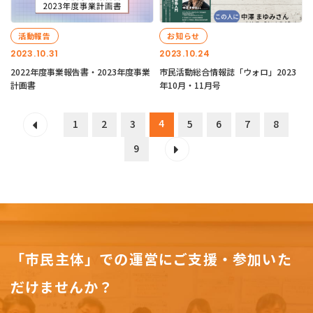
活動報告
お知らせ
2023.10.31
2023.10.24
2022年度事業報告書・2023年度事業
市民活動総合情報誌「ウォロ」2023
計画書
年10月・11月号
4
1
2
3
5
6
7
8
9
「市民主体」での運営にご支援・参加いた
だけませんか？