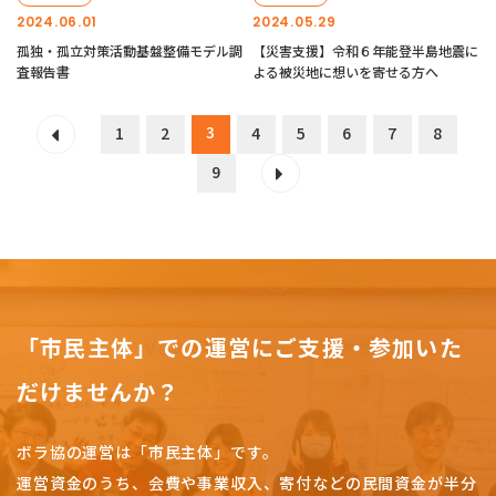
2024.06.01
2024.05.29
孤独・孤立対策活動基盤整備モデル調
【災害支援】令和６年能登半島地震に
査報告書
よる被災地に想いを寄せる方へ
3
1
2
4
5
6
7
8
9
「市民主体」での運営にご支援・参加いた
だけませんか？
ボラ協の運営は「市民主体」です。
運営資金のうち、会費や事業収入、
寄付などの民間資金が半分