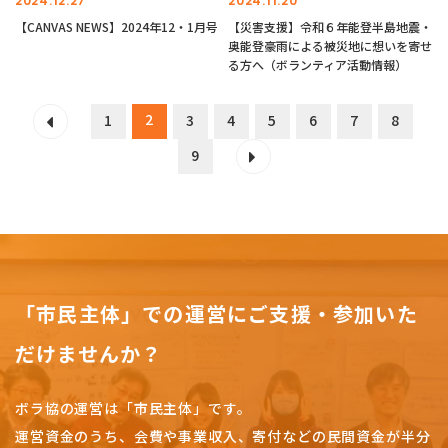
2024.12.27
2024.11.20
【CANVAS NEWS】2024年12・1月号
【災害支援】令和６年能登半島地震・
奥能登豪雨による被災地に想いを寄せ
る方へ（ボランティア活動情報）
2
1
3
4
5
6
7
8
9
「市民主体」での運営にご支援・参加いた
だけませんか？
ボラ協の運営は「市民主体」です。
運営資金のうち、会費や事業収入、
寄付などの民間資金が半分