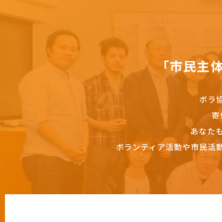
「市民主
ボラ
寄
あなた
ボランティア活動や市民活