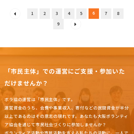
6
1
2
3
4
5
7
8
9
「市民主体」での運営にご支援・参加いた
だけませんか？
ボラ協の運営は「市民主体」です。
運営資金のうち、会費や事業収入、
寄付などの民間資金が半分
以上であるのはその意志の現れです。
あなたも大阪ボランティ
ア協会を通じて市民社会づくりに参加しませんか？
ボランティア活動や市民活動を支える私たちの活動に、一人で