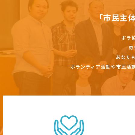
「市民主
ボラ
寄
あなた
ボランティア活動や市民活