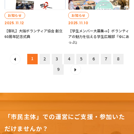
お知らせ
お知らせ
2025.11.12
2025.11.10
【御礼】大阪ボランティア協会 創立
【学生メンバー大募集📣】ボランティ
60周年記念式典
アの魅力を伝える学生広報部『ゆにあ
っぷ』
1
2
3
4
5
6
7
8
9
「市民主体」での運営にご支援・参加いた
だけませんか？