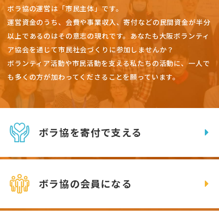
ボラ協の運営は「市民主体」です。
運営資金のうち、会費や事業収入、
寄付などの民間資金が半分
以上であるのはその意志の現れです。
あなたも大阪ボランティ
ア協会を通じて市民社会づくりに参加しませんか？
ボランティア活動や市民活動を支える私たちの活動に、一人で
も多くの方が加わってくださることを願っています。
ボラ協を寄付で支える
ボラ協の会員になる