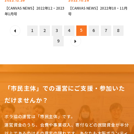
2022.12.26
2022.10.28
【CANVAS NEWS】2022年12・2023
【CANVAS NEWS】2022年10・11月
年1月号
号
5
1
2
3
4
6
7
8
9
「市民主体」での運営にご支援・参加いた
だけませんか？
ボラ協の運営は「市民主体」です。
運営資金のうち、会費や事業収入、
寄付などの民間資金が半分
以上であるのはその意志の現れです。
あなたも大阪ボランティ