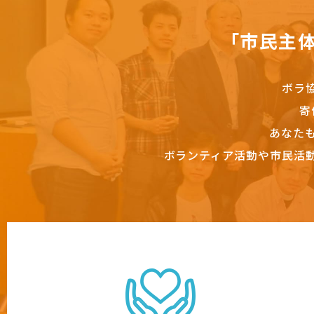
「市民主
ボラ
寄
あなた
ボランティア活動や市民活