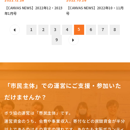
2022.12.26
2022.10.28
【CANVAS NEWS】2022年12・2023
【CANVAS NEWS】2022年10・11月
年1月号
号
5
1
2
3
4
6
7
8
9
「市民主体」での運営にご支援・参加いた
だけませんか？
ボラ協の運営は「市民主体」です。
運営資金のうち、会費や事業収入、
寄付などの民間資金が半分
以上であるのはその意志の現れです。
あなたも大阪ボランティ