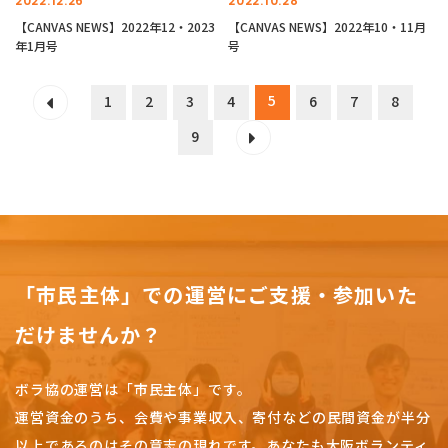
2022.12.26
2022.10.28
【CANVAS NEWS】2022年12・2023
【CANVAS NEWS】2022年10・11月
年1月号
号
5
1
2
3
4
6
7
8
9
「市民主体」での運営にご支援・参加いた
だけませんか？
ボラ協の運営は「市民主体」です。
運営資金のうち、会費や事業収入、
寄付などの民間資金が半分
以上であるのはその意志の現れです。
あなたも大阪ボランティ