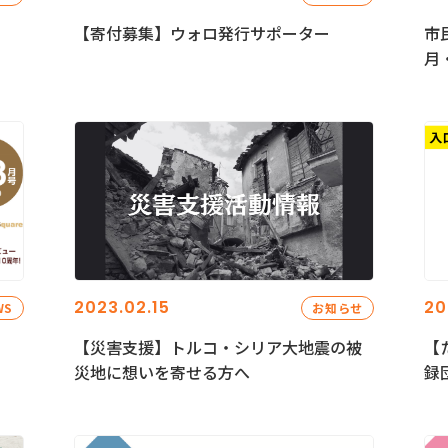
【寄付募集】ウォロ発行サポーター
市
月
2023.02.15
20
WS
お知らせ
【災害支援】トルコ・シリア大地震の被
【
災地に想いを寄せる方へ
録