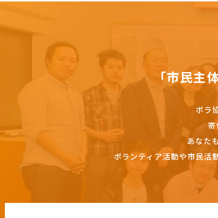
「市民主
ボラ
寄
あなた
ボランティア活動や市民活