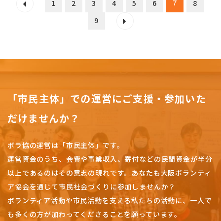
7
1
2
3
4
5
6
8
9
「市民主体」での運営にご支援・参加いた
だけませんか？
ボラ協の運営は「市民主体」です。
運営資金のうち、会費や事業収入、
寄付などの民間資金が半分
以上であるのはその意志の現れです。
あなたも大阪ボランティ
ア協会を通じて市民社会づくりに参加しませんか？
ボランティア活動や市民活動を支える私たちの活動に、一人で
も多くの方が加わってくださることを願っています。