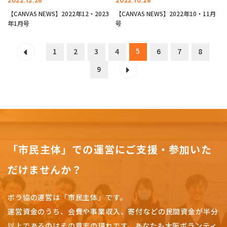
2022.12.26
2022.10.28
【CANVAS NEWS】2022年12・2023
【CANVAS NEWS】2022年10・11月
年1月号
号
5
1
2
3
4
6
7
8
9
「市民主体」での運営にご支援・参加いた
だけませんか？
ボラ協の運営は「市民主体」です。
運営資金のうち、会費や事業収入、
寄付などの民間資金が半分
以上であるのはその意志の現れです。
あなたも大阪ボランティ