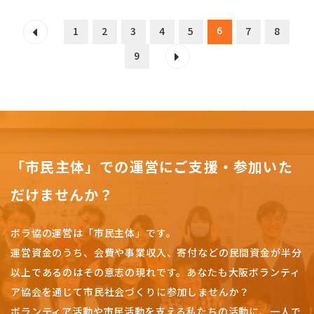
6
1
2
3
4
5
7
8
9
「市民主体」での運営にご支援・参加いた
だけませんか？
ボラ協の運営は「市民主体」です。
運営資金のうち、会費や事業収入、
寄付などの民間資金が半分
以上であるのはその意志の現れです。
あなたも大阪ボランティ
ア協会を通じて市民社会づくりに参加しませんか？
ボランティア活動や市民活動を支える私たちの活動に、一人で