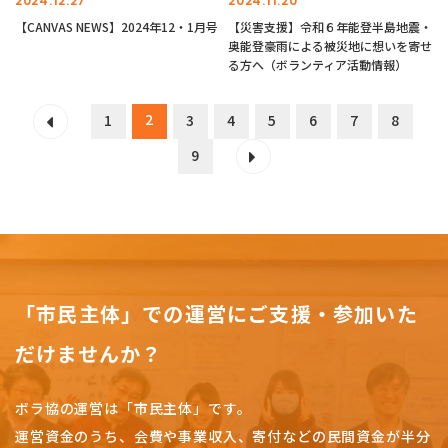
2024.12.27
2024.11.20
【CANVAS NEWS】2024年12・1月号
【災害支援】令和６年能登半島地震・
奥能登豪雨による被災地に想いを寄せ
る方へ（ボランティア活動情報）
2
1
3
4
5
6
7
8
9
「市民主体」での運営にご支援・参加いた
だけませんか？
ボラ協の運営は「市民主体」です。
運営資金のうち、会費や事業収入、
寄付などの民間資金が半分