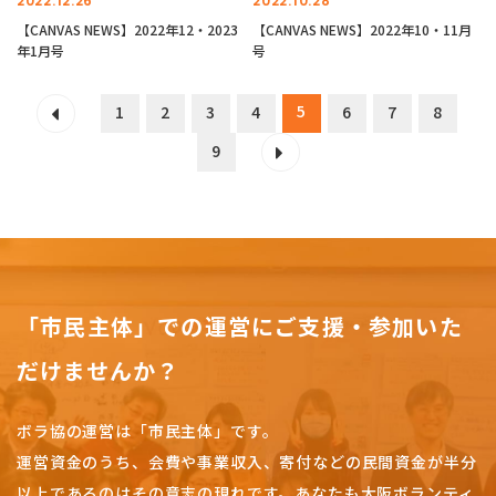
2022.12.26
2022.10.28
【CANVAS NEWS】2022年12・2023
【CANVAS NEWS】2022年10・11月
年1月号
号
5
1
2
3
4
6
7
8
9
「市民主体」での運営にご支援・参加いた
だけませんか？
ボラ協の運営は「市民主体」です。
運営資金のうち、会費や事業収入、
寄付などの民間資金が半分
以上であるのはその意志の現れです。
あなたも大阪ボランティ