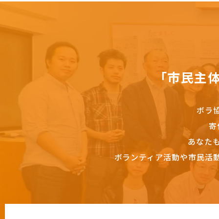
「市民主
ボラ
寄
あなた
ボランティア活動や市民活