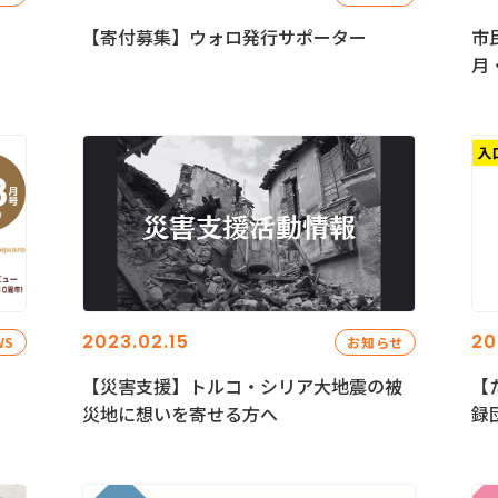
【寄付募集】ウォロ発行サポーター
市
月
2023.02.15
20
WS
お知らせ
【災害支援】トルコ・シリア大地震の被
【
災地に想いを寄せる方へ
録