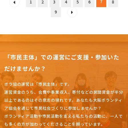
7
1
2
3
4
5
6
8
9
「市民主体」での運営にご支援・参加いた
だけませんか？
ボラ協の運営は「市民主体」です。
運営資金のうち、会費や事業収入、
寄付などの民間資金が半分
以上であるのはその意志の現れです。
あなたも大阪ボランティ
ア協会を通じて市民社会づくりに参加しませんか？
ボランティア活動や市民活動を支える私たちの活動に、一人で
も多くの方が加わってくださることを願っています。