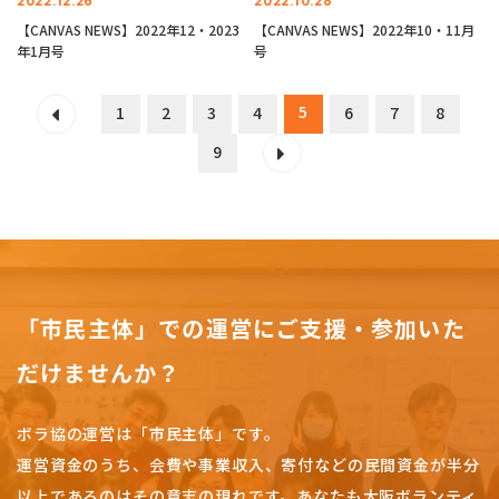
2022.12.26
2022.10.28
【CANVAS NEWS】2022年12・2023
【CANVAS NEWS】2022年10・11月
年1月号
号
5
1
2
3
4
6
7
8
9
「市民主体」での運営にご支援・参加いた
だけませんか？
ボラ協の運営は「市民主体」です。
運営資金のうち、会費や事業収入、
寄付などの民間資金が半分
以上であるのはその意志の現れです。
あなたも大阪ボランティ