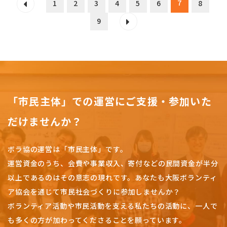
7
1
2
3
4
5
6
8
9
「市民主体」での運営にご支援・参加いた
だけませんか？
ボラ協の運営は「市民主体」です。
運営資金のうち、会費や事業収入、
寄付などの民間資金が半分
以上であるのはその意志の現れです。
あなたも大阪ボランティ
ア協会を通じて市民社会づくりに参加しませんか？
ボランティア活動や市民活動を支える私たちの活動に、一人で
も多くの方が加わってくださることを願っています。