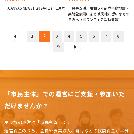
2024.12.27
2024.11.20
【CANVAS NEWS】2024年12・1月号
【災害支援】令和６年能登半島地震・
奥能登豪雨による被災地に想いを寄せ
る方へ（ボランティア活動情報）
2
1
3
4
5
6
7
8
9
「市民主体」での運営にご支援・参加いた
だけませんか？
ボラ協の運営は「市民主体」です。
運営資金のうち、会費や事業収入、
寄付などの民間資金が半分