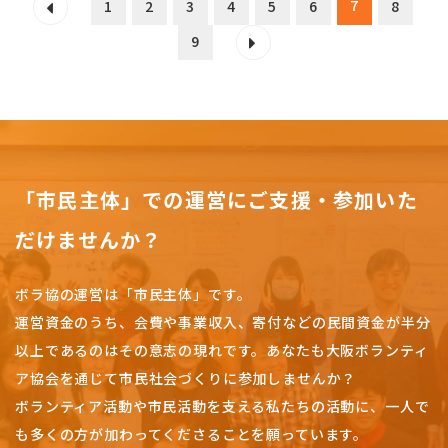
7
1
2
3
4
5
6
8
9
「市民主体」での運営にご支援・参加いた
だけませんか？
ボラ協の運営は「市民主体」です。
運営資金のうち、会費や事業収入、
寄付などの民間資金が半分
以上であるのはその意志の現れです。
あなたも大阪ボランティ
ア協会を通じて市民社会づくりに参加しませんか？
ボランティア活動や市民活動を支える私たちの活動に、一人で
も多くの方が加わってくださることを願っています。