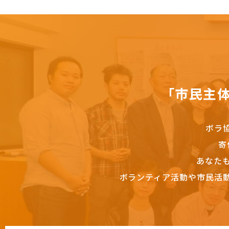
「市民主
ボラ
寄
あなた
ボランティア活動や市民活