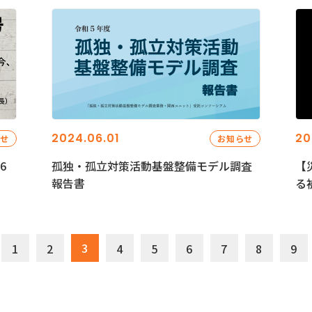
2024.06.01
20
らせ
お知らせ
6
孤独・孤立対策活動基盤整備モデル調査
【
報告書
る
3
1
2
4
5
6
7
8
9