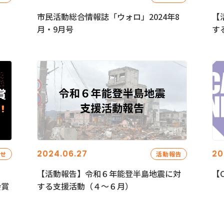
市民活動総合情報誌「ウォロ」2024年8
【
月・9月号
す
2024.06.27
20
らせ
活動報告
【活動報告】令和６年能登半島地震に対
【C
会賞
する支援活動（４〜６月）