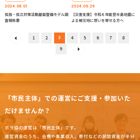
2024.06.01
2024.05.29
孤独・孤立対策活動基盤整備モデル調
【災害支援】令和６年能登半島地震に
査報告書
よる被災地に想いを寄せる方へ
3
1
2
4
5
6
7
8
9
「市民主体」での運営にご支援・参加いた
だけませんか？
ボラ協の運営は「市民主体」です。
運営資金のうち、会費や事業収入、
寄付などの民間資金が半分