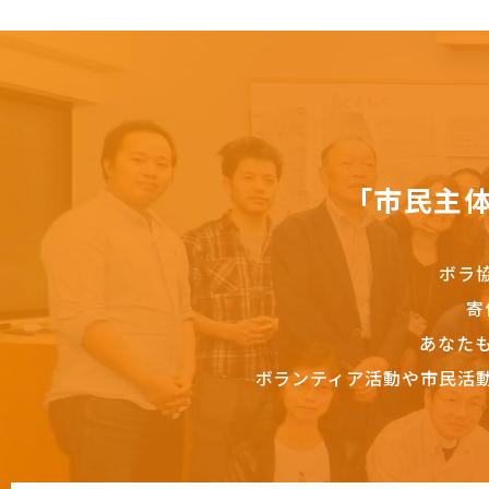
「市民主
ボラ
寄
あなた
ボランティア活動や市民活