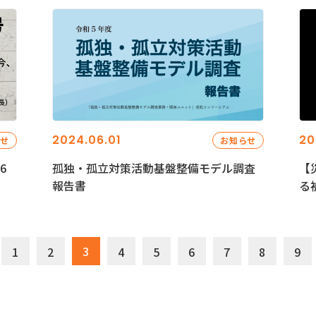
2024.06.01
20
らせ
お知らせ
6
孤独・孤立対策活動基盤整備モデル調査
【
報告書
る
3
1
2
4
5
6
7
8
9