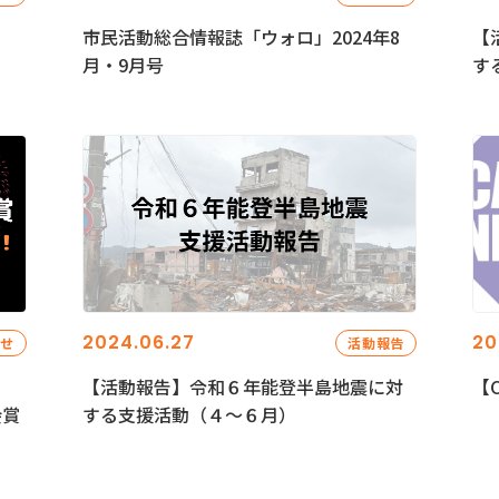
市民活動総合情報誌「ウォロ」2024年8
【
月・9月号
す
2024.06.27
20
らせ
活動報告
【活動報告】令和６年能登半島地震に対
【C
会賞
する支援活動（４〜６月）