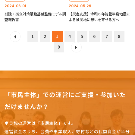
2024.06.01
2024.05.29
孤独・孤立対策活動基盤整備モデル調
【災害支援】令和６年能登半島地震に
査報告書
よる被災地に想いを寄せる方へ
3
1
2
4
5
6
7
8
9
「市民主体」での運営にご支援・参加いた
だけませんか？
ボラ協の運営は「市民主体」です。
運営資金のうち、会費や事業収入、
寄付などの民間資金が半分