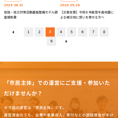
2024.06.01
2024.05.29
孤独・孤立対策活動基盤整備モデル調
【災害支援】令和６年能登半島地震に
査報告書
よる被災地に想いを寄せる方へ
3
1
2
4
5
6
7
8
9
「市民主体」での運営にご支援・参加いた
だけませんか？
ボラ協の運営は「市民主体」です。
運営資金のうち、会費や事業収入、
寄付などの民間資金が半分