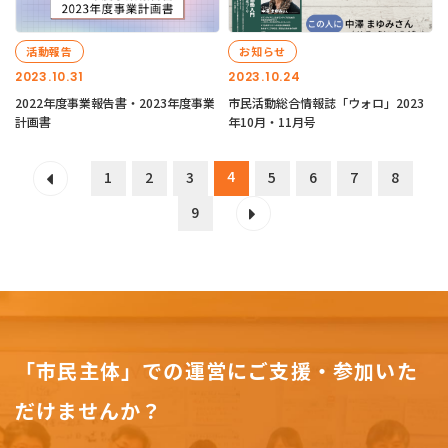
活動報告
お知らせ
2023.10.31
2023.10.24
2022年度事業報告書・2023年度事業
市民活動総合情報誌「ウォロ」2023
計画書
年10月・11月号
4
1
2
3
5
6
7
8
9
「市民主体」での運営にご支援・参加いた
だけませんか？