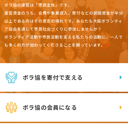
ボラ協の運営は「市民主体」です。
運営資金のうち、会費や事業収入、
寄付などの民間資金が半分
以上であるのはその意志の現れです。
あなたも大阪ボランティ
ア協会を通じて市民社会づくりに参加しませんか？
ボランティア活動や市民活動を支える私たちの活動に、一人で
も多くの方が加わってくださることを願っています。
ボラ協を寄付で支える
ボラ協の会員になる