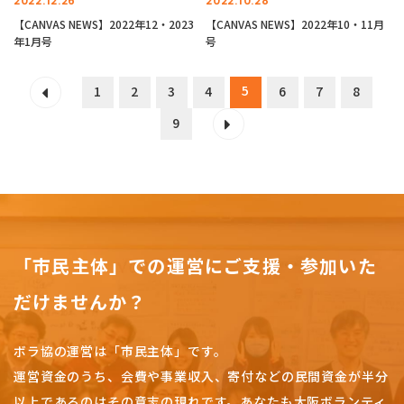
2022.12.26
2022.10.28
【CANVAS NEWS】2022年12・2023
【CANVAS NEWS】2022年10・11月
年1月号
号
5
1
2
3
4
6
7
8
9
「市民主体」での運営にご支援・参加いた
だけませんか？
ボラ協の運営は「市民主体」です。
運営資金のうち、会費や事業収入、
寄付などの民間資金が半分
以上であるのはその意志の現れです。
あなたも大阪ボランティ