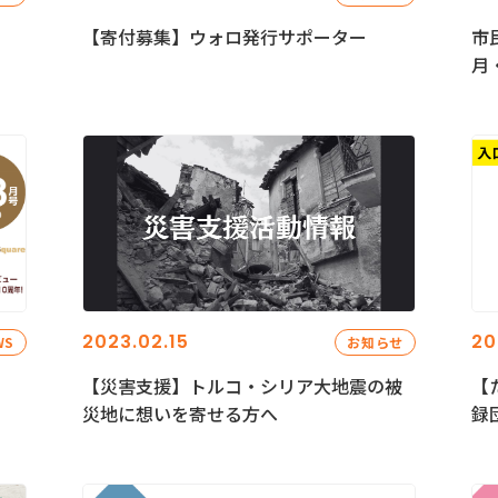
【寄付募集】ウォロ発行サポーター
市
月
2023.02.15
20
WS
お知らせ
【災害支援】トルコ・シリア大地震の被
【
災地に想いを寄せる方へ
録