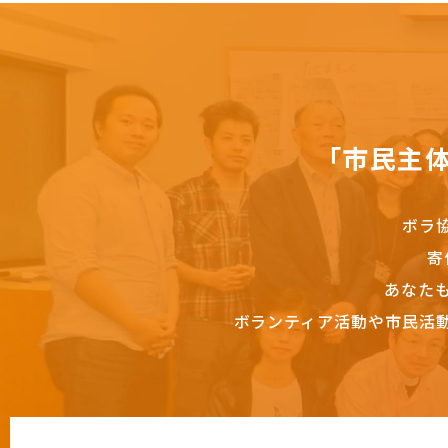
「市民主
ボラ
寄
あなた
ボランティア活動や市民活