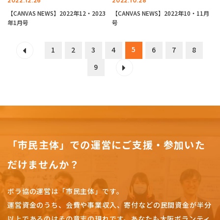
2022.12.26
2022.10.28
【CANVAS NEWS】2022年12・2023
【CANVAS NEWS】2022年10・11月
年1月号
号
5
1
2
3
4
6
7
8
9
「市民主体」での運営にご支援・参加いた
だけませんか？
ボラ協の運営は「市民主体」です。
運営資金のうち、会費や事業収入、
寄付などの民間資金が半分
以上であるのはその意志の現れです。
あなたも大阪ボランティ