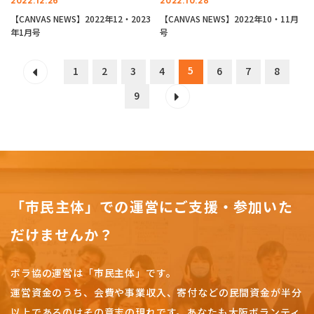
2022.12.26
2022.10.28
【CANVAS NEWS】2022年12・2023
【CANVAS NEWS】2022年10・11月
年1月号
号
5
1
2
3
4
6
7
8
9
「市民主体」での運営にご支援・参加いた
だけませんか？
ボラ協の運営は「市民主体」です。
運営資金のうち、会費や事業収入、
寄付などの民間資金が半分
以上であるのはその意志の現れです。
あなたも大阪ボランティ