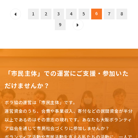
6
1
2
3
4
5
7
8
9
「市民主体」での運営にご支援・参加いた
だけませんか？
ボラ協の運営は「市民主体」です。
運営資金のうち、会費や事業収入、
寄付などの民間資金が半分
以上であるのはその意志の現れです。
あなたも大阪ボランティ
ア協会を通じて市民社会づくりに参加しませんか？
ボランティア活動や市民活動を支える私たちの活動に、一人で