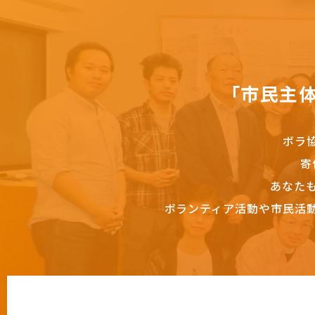
「市民主
ボラ
寄
あなた
ボランティア活動や市民活