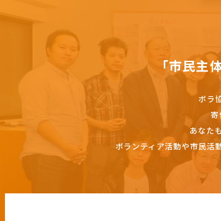
「市民主
ボラ
寄
あなた
ボランティア活動や市民活