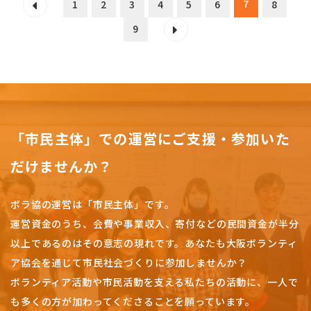
7
1
2
3
4
5
6
8
9
「市民主体」での運営にご支援・参加いた
だけませんか？
ボラ協の運営は「市民主体」です。
運営資金のうち、会費や事業収入、
寄付などの民間資金が半分
以上であるのはその意志の現れです。
あなたも大阪ボランティ
ア協会を通じて市民社会づくりに参加しませんか？
ボランティア活動や市民活動を支える私たちの活動に、一人で
も多くの方が加わってくださることを願っています。