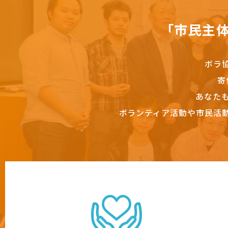
「市民主
ボラ
寄
あなた
ボランティア活動や市民活