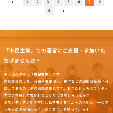
7
1
2
3
4
5
6
8
9
「市民主体」での運営にご支援・参加いた
だけませんか？
ボラ協の運営は「市民主体」です。
運営資金のうち、会費や事業収入、
寄付などの民間資金が半分
以上であるのはその意志の現れです。
あなたも大阪ボランティ
ア協会を通じて市民社会づくりに参加しませんか？
ボランティア活動や市民活動を支える私たちの活動に、一人で
も多くの方が加わってくださることを願っています。