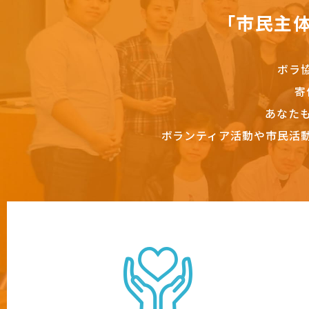
「市民主
ボラ
寄
あなた
ボランティア活動や市民活