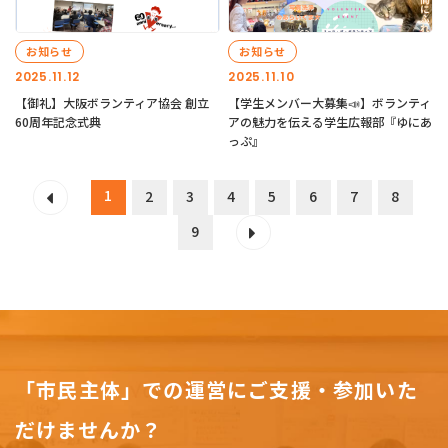
お知らせ
お知らせ
2025.11.12
2025.11.10
【御礼】大阪ボランティア協会 創立
【学生メンバー大募集📣】ボランティ
60周年記念式典
アの魅力を伝える学生広報部『ゆにあ
っぷ』
1
2
3
4
5
6
7
8
9
「市民主体」での運営にご支援・参加いた
だけませんか？