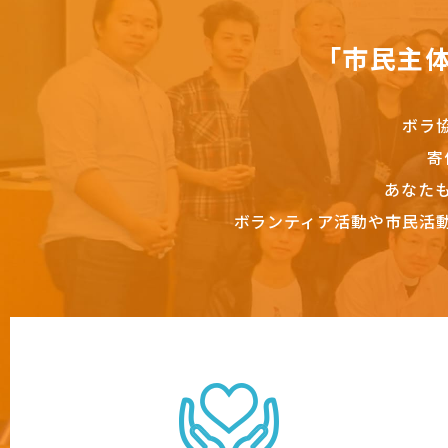
「市民主
ボラ
寄
あなた
ボランティア活動や市民活